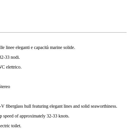
e linee eleganti e capacità marine solide.
32‑33 nodi.
C elettrico
.
Stereo
 fiberglass hull featuring elegant lines and solid seaworthiness.
op speed of approximately 32-33 knots.
tric toilet.