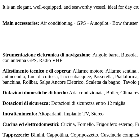
It is an elegant, well-equipped, and seaworthy vessel, ideal for day c
Main accessories:
Air conditioning - GPS - Autopilot - Bow thruster
Strumentazione elettronica di navigazione
: Angolo barra, Bussola,
con antenna GPS, Radio VHF
Allestimento tecnico e di coperta:
Allarme motore, Allarme sentina, A
antincendio, Luci di cortesia, Luci subacquee, Passerella, Piattaform
banchina, Rollbar, Salpa Ancore Elettrico, Scaletta da bagno, Tavolo 
Dotazioni domestiche di bordo:
Aria condizionata, Boiler, Clima rev
Dotazioni di sicurezza:
Dotazioni di sicurezza entro 12 miglia
Intrattenimento:
Altoparlanti, Impianto TV, Stereo
Cucina ed elettrodomestici:
Cucina, Fornello, Frigorifero esterno, Fr
Tappezzerie:
Bimini, Cappottina, Copripozzetto, Cuscineria completa,