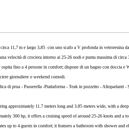
 circa
11,7 m
e largo
3,85 con uno scafo a V profonda in vetroresina dall
 una velocità di crociera intorno ai
25‑26 nodi
e punta massima di circa
, ospita fino a
4 persone
in comfort; dispone di un
bagno con doccia e W
ociere giornaliere o weekend comodi.
ica di prua - Passerella -Piattaforma - Teak in pozzetto - Altoparlanti - 
ring approximately 11.7 meters long and 3.85 meters wide, with a deep-V
tely 300 hp, it offers a cruising speed of around 25-26 knots and a t
es up to 4 guests in comfort; it features a bathroom with shower and elec