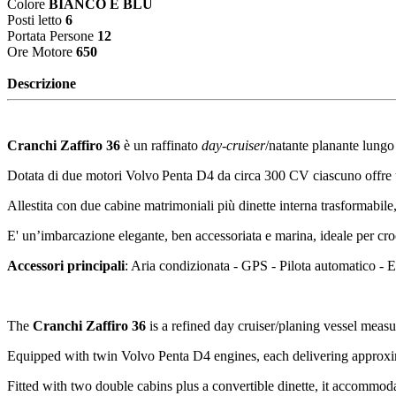
Colore
BIANCO E BLU
Posti letto
6
Portata Persone
12
Ore Motore
650
Descrizione
Cranchi Zaffiro 36
è un raffinato
day‑cruiser
/natante planante lungo
Dotata di due motori
Volvo Penta D4 da circa 300 CV ciascuno
offre
Allestita con
due cabine matrimoniali
più
dinette interna trasformabile
E' un’imbarcazione elegante, ben accessoriata e marina, ideale per cr
Accessori principali
: Aria condizionata - GPS - Pilota automatico - El
The
Cranchi Zaffiro 36
is a refined day cruiser/planing vessel measu
Equipped with twin Volvo Penta D4 engines, each delivering approxima
Fitted with two double cabins plus a convertible dinette, it accommodat