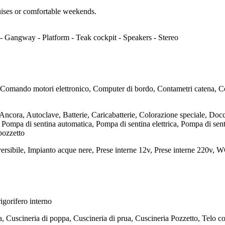
ruises or comfortable weekends.
 - Gangway - Platform - Teak cockpit - Speakers - Stereo
 Comando motori elettronico, Computer di bordo, Contametri catena, Con
ncora, Autoclave, Batterie, Caricabatterie, Colorazione speciale, Doccia 
a, Pompa di sentina automatica, Pompa di sentina elettrica, Pompa di s
pozzetto
ersibile, Impianto acque nere, Prese interne 12v, Prese interne 220v, W
igorifero interno
 Cuscineria di poppa, Cuscineria di prua, Cuscineria Pozzetto, Telo c