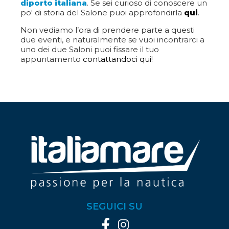
diporto italiana
. Se sei curioso di conoscere un
po' di storia del Salone puoi approfondirla
qui
.
Non vediamo l’ora di prendere parte a questi
due eventi, e naturalmente se vuoi incontrarci a
uno dei due Saloni puoi fissare il tuo
appuntamento
contattandoci qui
!
SEGUICI SU