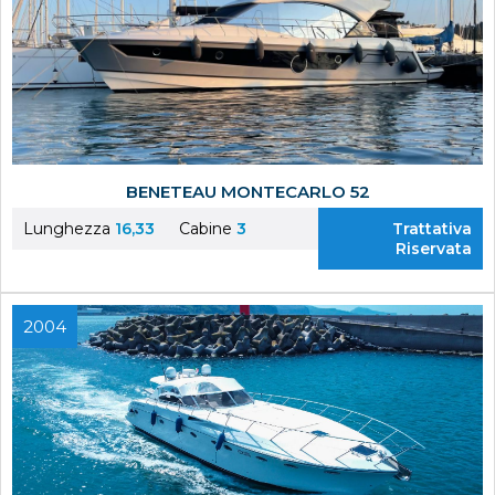
BENETEAU MONTECARLO 52
Lunghezza
16,33
Cabine
3
Trattativa
Riservata
2004