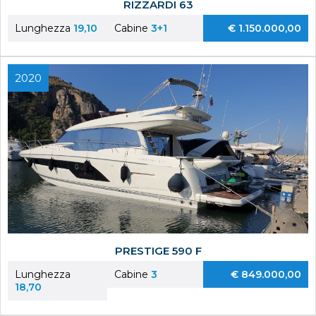
RIZZARDI 63
Lunghezza
19,10
Cabine
3+1
€ 1.150.000,00
2020
PRESTIGE 590 F
Lunghezza
Cabine
3
€ 849.000,00
18,70