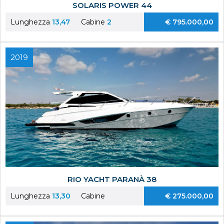
SOLARIS POWER 44
Lunghezza
13,47
Cabine
2
€ 795.000,00
2019
RIO YACHT PARANÀ 38
Lunghezza
13,30
Cabine
€ 275.000,00