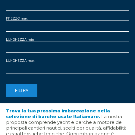
PREZZO max
LUNGHEZZA min
LUNGHEZZA max
Trova la tua prossima imbarcazione nella
selezione di barche usate Italiamare.
La nostra
proposta comprende yacht e barche a motore dei
principali cantieri nautici, scelti per qualità, affidabilità
e caratteristiche tecniche. Ogni imbarcazione è