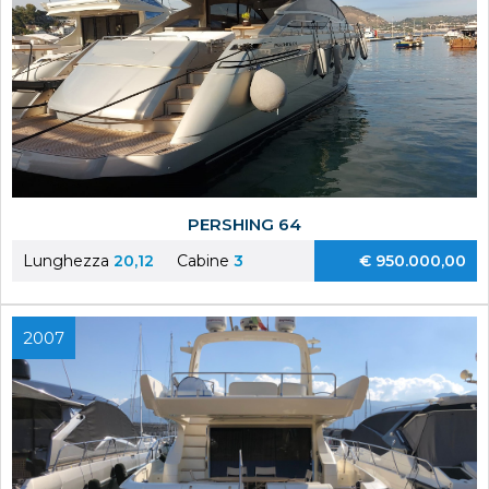
PERSHING 64
Lunghezza
20,12
Cabine
3
€ 950.000,00
2007