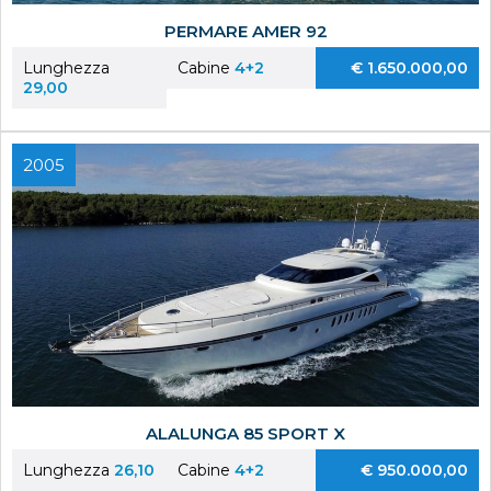
PERMARE AMER 92
Lunghezza
Cabine
4+2
€ 1.650.000,00
29,00
2005
ALALUNGA 85 SPORT X
Lunghezza
26,10
Cabine
4+2
€ 950.000,00