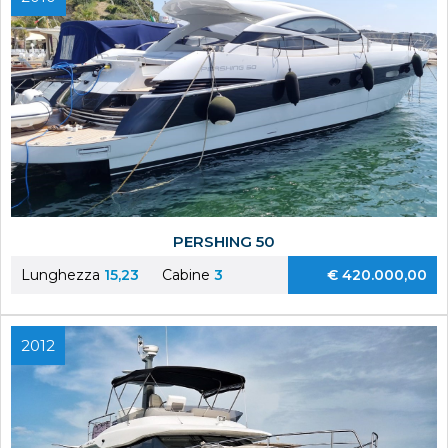
PERSHING 50
Lunghezza
15,23
Cabine
3
€ 420.000,00
2012