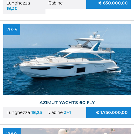
Lunghezza
Cabine
€ 650.000,00
18,30
2025
AZIMUT YACHTS 60 FLY
Lunghezza
18,25
Cabine
3+1
€ 1.750.000,00
2007