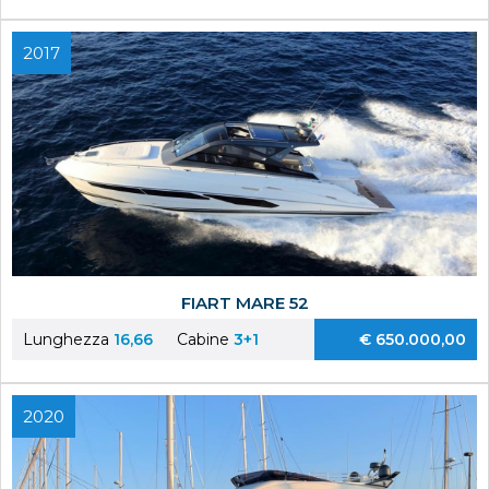
2017
FIART MARE 52
Lunghezza
16,66
Cabine
3+1
€ 650.000,00
2020