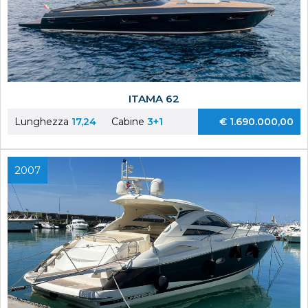
ITAMA 62
Lunghezza
17,24
Cabine
3+1
€ 1.690.000,00
2007