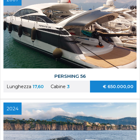
PERSHING 56
Lunghezza
17,60
Cabine
3
€ 650.000,00
2024