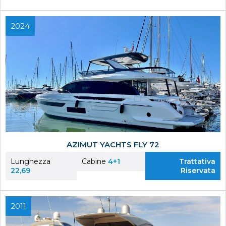
2024
AZIMUT YACHTS FLY 72
Lunghezza
Cabine
4+1
Trattativa
22,69
Riservata
2011