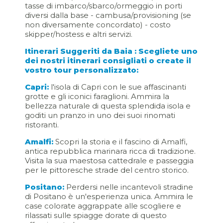
tasse di imbarco/sbarco/ormeggio in porti
diversi dalla base - cambusa/provisioning (se
non diversamente concordato) - costo
skipper/hostess e altri servizi.
Itinerari Suggeriti da Baia : Scegliete uno
dei nostri itinerari consigliati o create il
vostro tour personalizzato:
Capri:
l'isola di Capri con le sue affascinanti
grotte e gli iconici faraglioni. Ammira la
bellezza naturale di questa splendida isola e
goditi un pranzo in uno dei suoi rinomati
ristoranti.
Amalfi:
Scopri la storia e il fascino di Amalfi,
antica repubblica marinara ricca di tradizione.
Visita la sua maestosa cattedrale e passeggia
per le pittoresche strade del centro storico.
Positano:
Perdersi nelle incantevoli stradine
di Positano è un'esperienza unica. Ammira le
case colorate aggrappate alle scogliere e
rilassati sulle spiagge dorate di questo