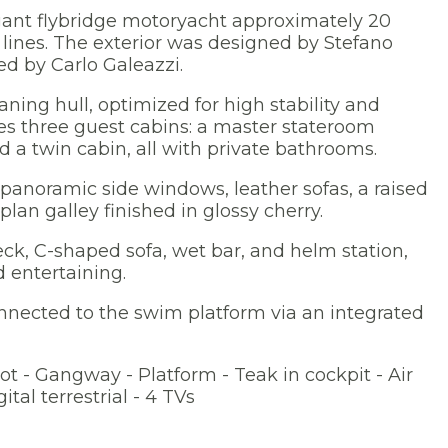
gant flybridge motoryacht approximately 20
 lines. The exterior was designed by Stefano
ed by Carlo Galeazzi.
aning hull, optimized for high stability and
des three guest cabins: a master stateroom
 a twin cabin, all with private bathrooms.
 panoramic side windows, leather sofas, a raised
lan galley finished in glossy cherry.
ck, C-shaped sofa, wet bar, and helm station,
d entertaining.
connected to the swim platform via an integrated
ot - Gangway - Platform - Teak in cockpit - Air
ital terrestrial - 4 TVs