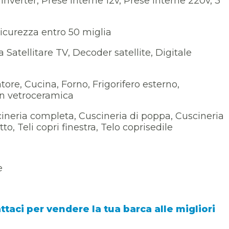
Inverter, Prese interne 12v, Prese interne 220v, 3
sicurezza entro 50 miglia
 Satellitare TV, Decoder satellite, Digitale
ore, Cucina, Forno, Frigorifero esterno,
 in vetroceramica
ineria completa, Cuscineria di poppa, Cuscineria
to, Teli copri finestra, Telo coprisedile
e
aci per vendere la tua barca alle migliori