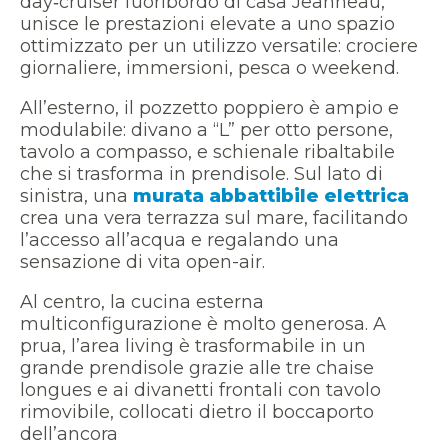
day‑cruiser fuoribordo di casa Jeanneau,
unisce le
prestazioni elevate
a uno
spazio
ottimizzato
per un utilizzo versatile: crociere
giornaliere, immersioni, pesca o weekend.
All’esterno, il
pozzetto poppiero
è ampio e
modulabile: divano a “L” per otto persone,
tavolo a compasso, e schienale ribaltabile
che si trasforma in prendisole. Sul lato di
sinistra, una
murata abbattibile elettrica
crea una vera terrazza sul mare, facilitando
l’accesso all’acqua e regalando una
sensazione di vita open-air.
Al centro, la
cucina esterna
multiconfigurazione
è molto generosa. A
prua, l’area living è trasformabile in un
grande prendisole grazie alle tre chaise
longues e ai divanetti frontali con tavolo
rimovibile, collocati dietro il boccaporto
dell’ancora