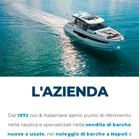
L'AZIENDA
Dal
1972
noi di Italiamare siamo punto di riferimento
nella nautica e specializzati nella
vendita di barche
nuove e usate
, nel
noleggio di barche a Napoli
e