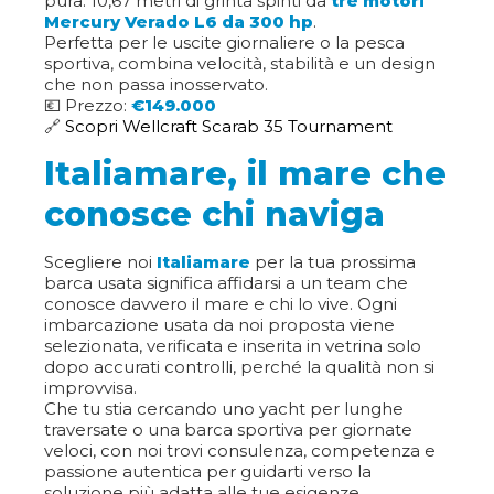
pura: 10,67 metri di grinta spinti da
tre motori
Mercury Verado L6 da 300 hp
.
Perfetta per le uscite giornaliere o la pesca
sportiva, combina velocità, stabilità e un design
che non passa inosservato.
💶 Prezzo:
€149.000
🔗
Scopri Wellcraft Scarab 35 Tournament
Italiamare, il mare che
conosce chi naviga
Scegliere noi
Italiamare
per la tua prossima
barca usata significa affidarsi a un team che
conosce davvero il mare e chi lo vive. Ogni
imbarcazione usata da noi proposta viene
selezionata, verificata e inserita in vetrina solo
dopo accurati controlli, perché la qualità non si
improvvisa.
Che tu stia cercando uno yacht per lunghe
traversate o una barca sportiva per giornate
veloci, con noi trovi consulenza, competenza e
passione autentica per guidarti verso la
soluzione più adatta alle tue esigenze.