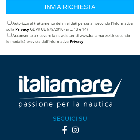
Autorizzo al trattamento dei miei dati personali secondo l'Informativa
sulla
Privacy
GDPR UE 679/2016 (artt. 13 e 14)
Acconsento a ricevere la newsletter di www.italiamaresrl.it secondo
le modalità previste dall'informativa
Privacy
SEGUICI SU