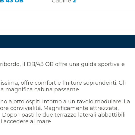
B 43 OB
Cabine
2
ibordo, il DB/43 OB offre una guida sportiva e
sima, offre comfort e finiture soprendenti. Gli
 una magnifica cabina passante.
ino a otto ospiti intorno a un tavolo modulare. La
iore convivialità. Magnificamente attrezzata,
. Dopo i pasti le due terrazze laterali abbattibili
ui accedere al mare