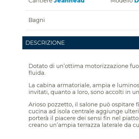
Cantiere
Jeanneau
Modello
D
Bagni
DESCRIZIONE
Dotato di un’ottima motorizzazione fuor
fluida.
La cabina armatoriale, ampia e luminosis
invitati, quanto a loro, sono accolti in
Arioso pozzetto, il salone può ospitare f
cucina ad isola centrale aggiunge ulter
porterà il piacere dei sensi fin nel piatto
creano un’ampia terrazza laterale da c