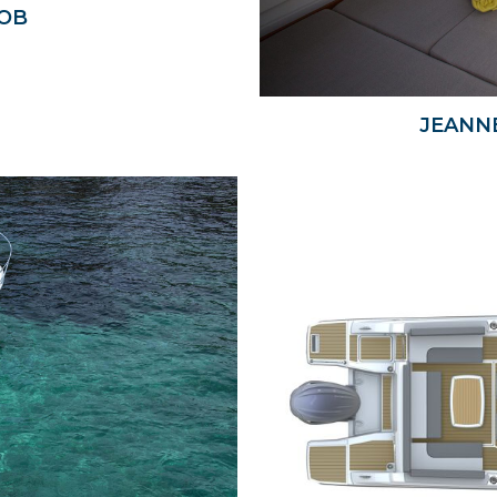
 OB
JEANNE