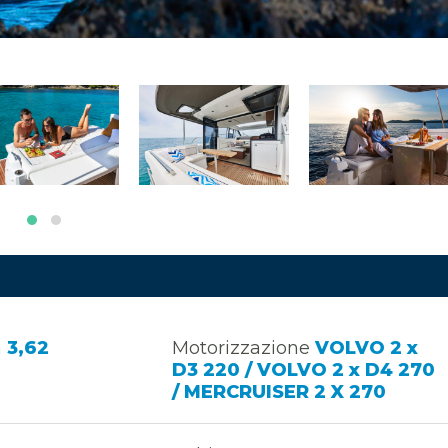
a
3,62
Motorizzazione
VOLVO 2 x
D3 220 / VOLVO 2 x D4 270
/ MERCRUISER 2 X 270